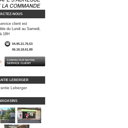
ACTEZ-NOUS
service client est
ible du Lundi au Samedi,
 à 18H
04.95.21.76.53
06.18.18.61.89
CONTACTER NOTRE
SERVICE CLIENT
NTIE LEBERGER
antie Leberger
MAGASINS