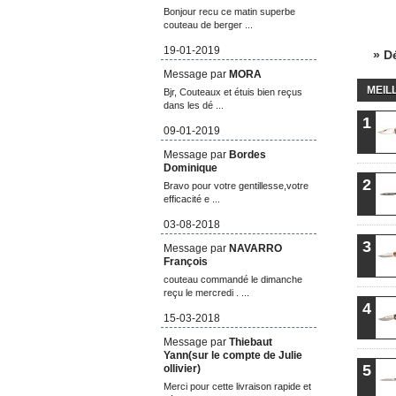
Bonjour recu ce matin superbe
couteau de berger ...
19-01-2019
» D
Message par
MORA
MEIL
Bjr, Couteaux et étuis bien reçus
dans les dé ...
1
09-01-2019
Message par
Bordes
Dominique
2
Bravo pour votre gentillesse,votre
efficacité e ...
03-08-2018
3
Message par
NAVARRO
François
couteau commandé le dimanche
reçu le mercredi . ...
4
15-03-2018
Message par
Thiebaut
Yann(sur le compte de Julie
5
ollivier)
Merci pour cette livraison rapide et