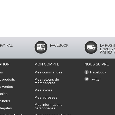
PAYPAL
FACEBOOK
LA POST
ENVOIS 
COLISSI
ATION
MON COMPTE
NOUS SUIVRE
ns
Mes commandes
Facebook
 produits
Mes retours de
Twitter
marchandise
s ventes
Mes avoirs
sins
Mes adresses
z-nous
Mes informations
légales
personnelles