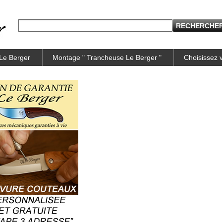
 Le Berger
Montage " Trancheuse Le Berger "
Choisissez