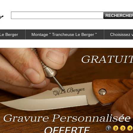
 Le Berger
Montage " Trancheuse Le Berger "
Choisissez
1
2
3
4