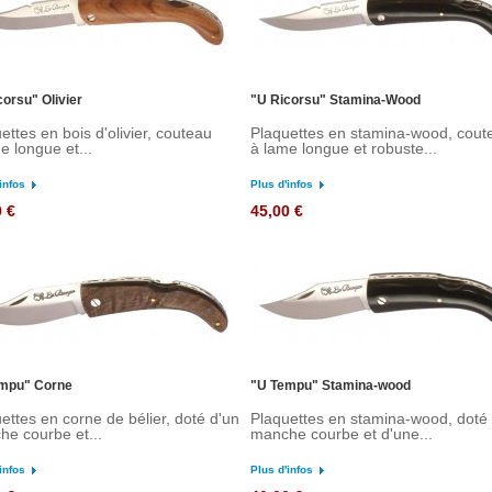
corsu" Olivier
"U Ricorsu" Stamina-Wood
ettes en bois d'olivier, couteau
Plaquettes en stamina-wood, cout
e longue et...
à lame longue et robuste...
infos
Plus d'infos
0 €
45,00 €
mpu" Corne
"U Tempu" Stamina-wood
ettes en corne de bélier, doté d'un
Plaquettes en stamina-wood, doté
e courbe et...
manche courbe et d'une...
infos
Plus d'infos