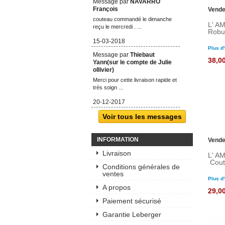
Message par
NAVARRO
François
Vende
couteau commandé le dimanche
L' A
reçu le mercredi . ...
Robus
15-03-2018
Plus d'
Message par
Thiebaut
38,0
Yann(sur le compte de Julie
ollivier)
Merci pour cette livraison rapide et
très soign ...
20-12-2017
Voir tous les messages
INFORMATION
Vende
Livraison
L' A
Coute
Conditions générales de
ventes
Plus d'
A propos
29,0
Paiement sécurisé
Garantie Leberger