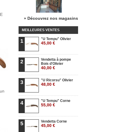
LE
» Découvrez nos magasins
MEILLEURES VENTES
"U Tempu" Olivier
1
45,00 €
Vendetta à pompe
2
Bois d'Olivier
40,00 €
"U Ricorsu" Olivier
3
48,00 €
'un
"U Tempu" Corne
4
55,00 €
Vendetta Corne
5
45,00 €