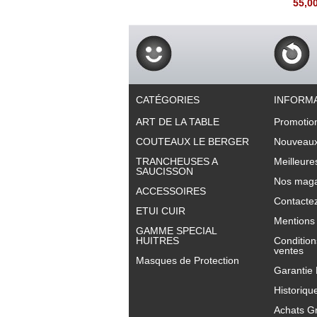
55,0
CATÉGORIES
INFORM
ART DE LA TABLE
Promotio
COUTEAUX LE BERGER
Nouveaux
TRANCHEUSES A
Meilleure
SAUCISSON
Nos maga
ACCESSOIRES
Contacte
ETUI CUIR
Mentions 
GAMME SPECIAL
HUITRES
Condition
ventes
Masques de Protection
Garantie
Historiqu
Achats G