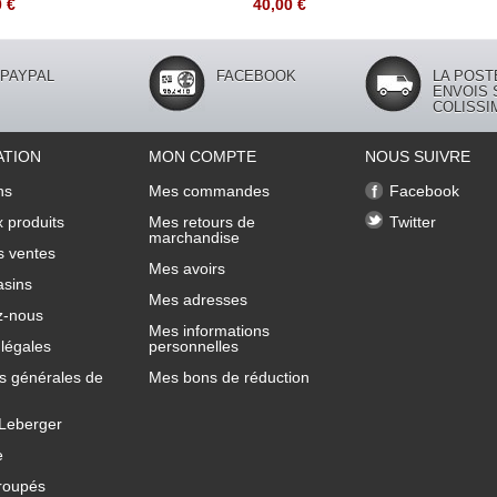
0 €
40,00 €
PAYPAL
FACEBOOK
LA POST
ENVOIS 
COLISSI
ATION
MON COMPTE
NOUS SUIVRE
ns
Mes commandes
Facebook
 produits
Mes retours de
Twitter
marchandise
s ventes
Mes avoirs
sins
Mes adresses
z-nous
Mes informations
légales
personnelles
s générales de
Mes bons de réduction
 Leberger
e
roupés