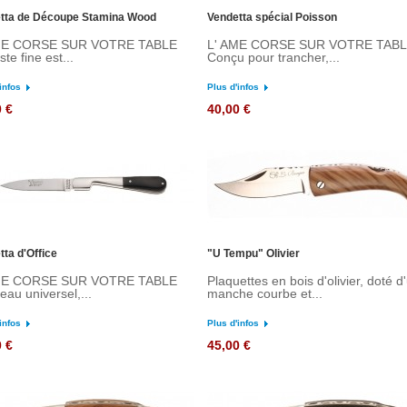
tta de Découpe Stamina Wood
Vendetta spécial Poisson
ME CORSE SUR VOTRE TABLE
L' AME CORSE SUR VOTRE TAB
te fine est...
Conçu pour trancher,...
infos
Plus d'infos
0 €
40,00 €
tta d'Office
"U Tempu" Olivier
ME CORSE SUR VOTRE TABLE
Plaquettes en bois d'olivier, doté d
au universel,...
manche courbe et...
infos
Plus d'infos
0 €
45,00 €