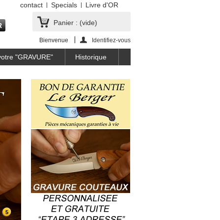
contact
Specials
Livre d'OR
Panier :
(vide)
Bienvenue
Identifiez-vous
 votre "GRAVURE"
Historique
5