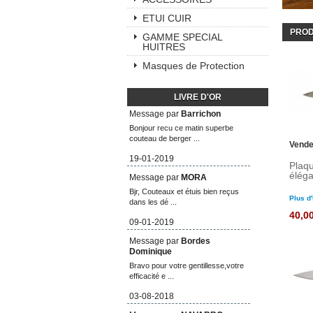
ETUI CUIR
PROD
GAMME SPECIAL
HUITRES
Masques de Protection
LIVRE D'OR
Message par
Barrichon
Bonjour recu ce matin superbe
couteau de berger ...
Vende
19-01-2019
Plaqu
éléga
Message par
MORA
Bjr, Couteaux et étuis bien reçus
Plus d'
dans les dé ...
40,0
09-01-2019
Message par
Bordes
Dominique
Bravo pour votre gentillesse,votre
efficacité e ...
03-08-2018