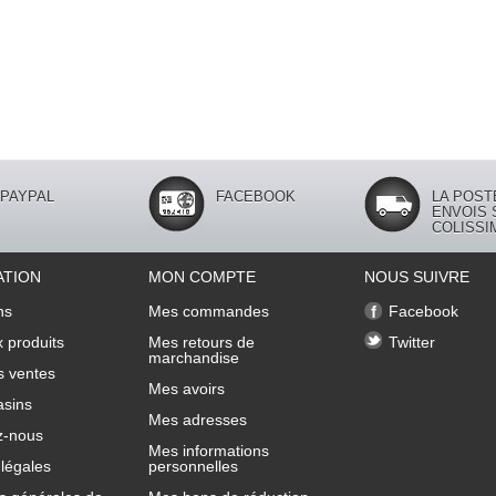
PAYPAL
FACEBOOK
LA POST
ENVOIS 
COLISSI
ATION
MON COMPTE
NOUS SUIVRE
ns
Mes commandes
Facebook
 produits
Mes retours de
Twitter
marchandise
s ventes
Mes avoirs
sins
Mes adresses
z-nous
Mes informations
légales
personnelles