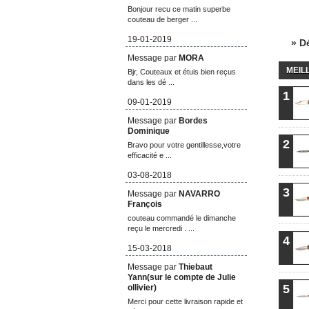
Bonjour recu ce matin superbe
couteau de berger ...
19-01-2019
» D
Message par
MORA
MEIL
Bjr, Couteaux et étuis bien reçus
dans les dé ...
1
09-01-2019
Message par
Bordes
Dominique
2
Bravo pour votre gentillesse,votre
efficacité e ...
03-08-2018
3
Message par
NAVARRO
François
couteau commandé le dimanche
reçu le mercredi . ...
4
15-03-2018
Message par
Thiebaut
Yann(sur le compte de Julie
5
ollivier)
Merci pour cette livraison rapide et