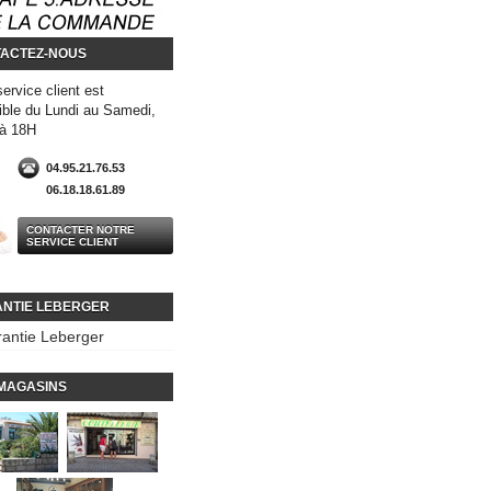
ACTEZ-NOUS
service client est
ible du Lundi au Samedi,
 à 18H
04.95.21.76.53
06.18.18.61.89
CONTACTER NOTRE
SERVICE CLIENT
NTIE LEBERGER
antie Leberger
MAGASINS