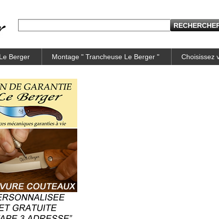
 Le Berger
Montage " Trancheuse Le Berger "
Choisissez