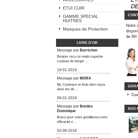
ETUI CUIR
CONT
GAMME SPECIAL
HUITRES
Notre 
Masques de Protection
dispon
de 9H
LIVRE D'OR
Message par
Barrichon
Bonjour recu ce matin superbe
couteau de berger ...
19-01-2019
Message par
MORA
Bjr, Couteaux et étuis bien reçus
GARA
dans les dé ...
Gar
09-01-2019
Message par
Bordes
NOS 
Dominique
Bravo pour votre gentillesse,votre
efficacité e ...
03-08-2018