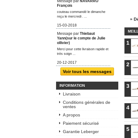
Message par
NAVARRO
François
couteau commandé le dimanche
reçu le mercredi . ...
» D
15-03-2018
MEIL
Message par
Thiebaut
Yann(sur le compte de Julie
1
ollivier)
Merci pour cette livraison rapide et
très soign ...
20-12-2017
2
Voir tous les messages
3
INFORMATION
Livraison
Conditions générales de
ventes
4
A propos
Paiement sécurisé
5
Garantie Leberger