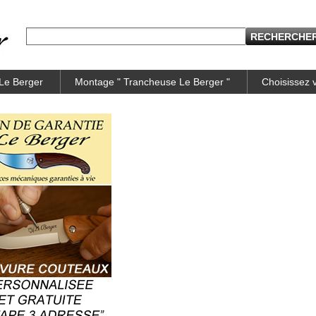
 Le Berger
Montage " Trancheuse Le Berger "
Choisissez