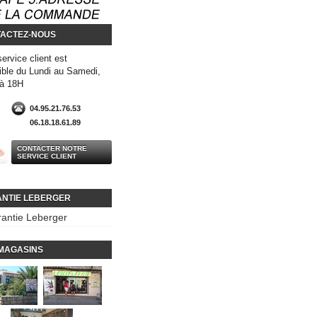
ACTEZ-NOUS
service client est
ible du Lundi au Samedi,
 à 18H
04.95.21.76.53
06.18.18.61.89
CONTACTER NOTRE
SERVICE CLIENT
NTIE LEBERGER
antie Leberger
MAGASINS