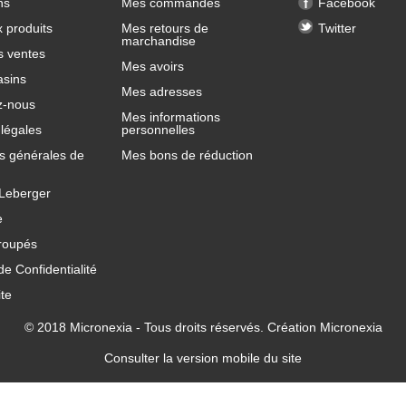
ns
Mes commandes
Facebook
 produits
Mes retours de
Twitter
marchandise
s ventes
Mes avoirs
sins
Mes adresses
z-nous
Mes informations
légales
personnelles
s générales de
Mes bons de réduction
 Leberger
e
roupés
de Confidentialité
ite
© 2018
Micronexia
- Tous droits réservés. Création
Micronexia
Consulter la version mobile du site