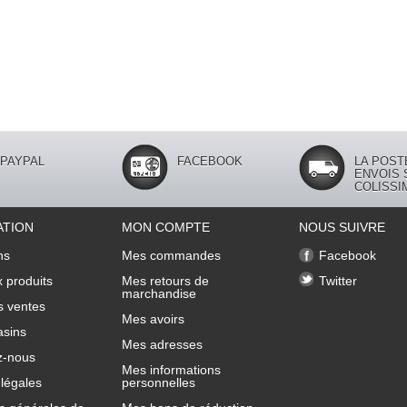
PAYPAL
FACEBOOK
LA POST
ENVOIS 
COLISSI
ATION
MON COMPTE
NOUS SUIVRE
ns
Mes commandes
Facebook
 produits
Mes retours de
Twitter
marchandise
s ventes
Mes avoirs
sins
Mes adresses
z-nous
Mes informations
légales
personnelles