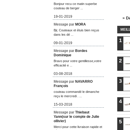
Bonjour recu ce matin superbe
couteau de berger ...
19-01-2019
» D
Message par
MORA
MEIL
Bjr, Couteaux et étuis bien reçus
dans les dé ...
1
09-01-2019
Message par
Bordes
Dominique
2
Bravo pour votre gentillesse,votre
efficacité e ...
03-08-2018
3
Message par
NAVARRO
François
couteau commandé le dimanche
reçu le mercredi . ...
4
15-03-2018
Message par
Thiebaut
Yann(sur le compte de Julie
5
ollivier)
Merci pour cette livraison rapide et