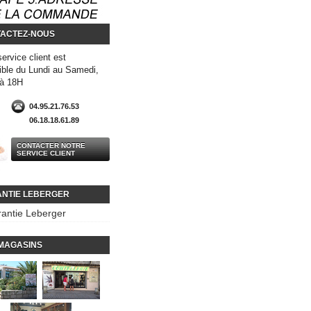
ACTEZ-NOUS
service client est
ible du Lundi au Samedi,
 à 18H
04.95.21.76.53
06.18.18.61.89
CONTACTER NOTRE
SERVICE CLIENT
NTIE LEBERGER
antie Leberger
MAGASINS