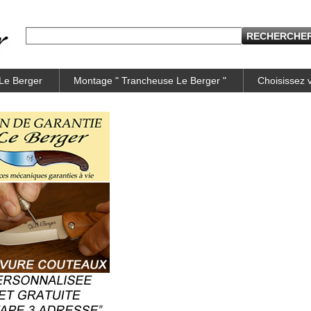
 Le Berger
Montage " Trancheuse Le Berger "
Choisissez