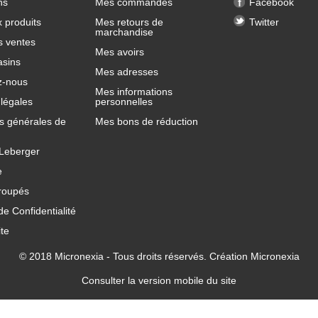
ns
Mes commandes
Facebook
 produits
Mes retours de
Twitter
marchandise
s ventes
Mes avoirs
sins
Mes adresses
z-nous
Mes informations
légales
personnelles
s générales de
Mes bons de réduction
 Leberger
e
roupés
de Confidentialité
ite
© 2018
Micronexia
- Tous droits réservés. Création
Micronexia
Consulter la version mobile du site