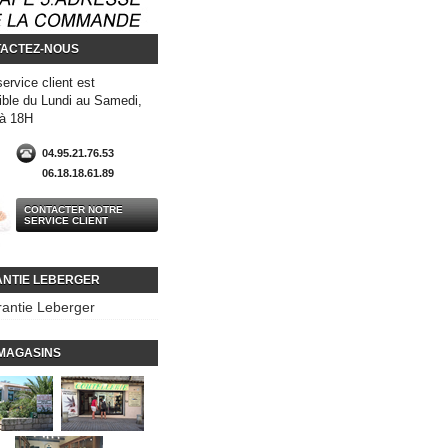
ACTEZ-NOUS
service client est
ible du Lundi au Samedi,
 à 18H
04.95.21.76.53
06.18.18.61.89
CONTACTER NOTRE
SERVICE CLIENT
NTIE LEBERGER
antie Leberger
MAGASINS