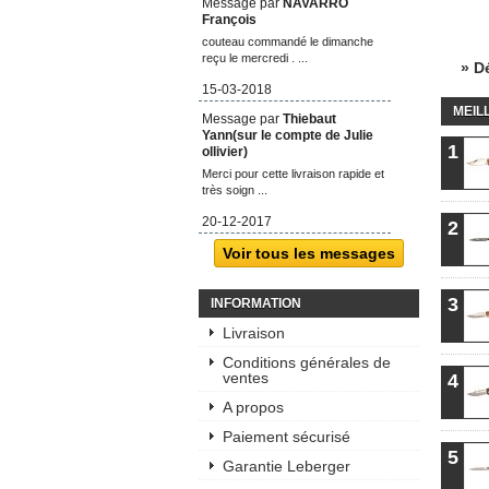
Message par
NAVARRO
François
couteau commandé le dimanche
reçu le mercredi . ...
» D
15-03-2018
MEIL
Message par
Thiebaut
Yann(sur le compte de Julie
1
ollivier)
Merci pour cette livraison rapide et
très soign ...
20-12-2017
2
Voir tous les messages
3
INFORMATION
Livraison
Conditions générales de
ventes
4
A propos
Paiement sécurisé
5
Garantie Leberger