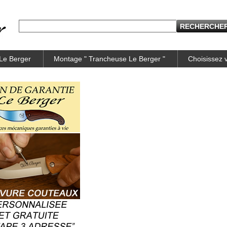
 Le Berger
Montage " Trancheuse Le Berger "
Choisissez