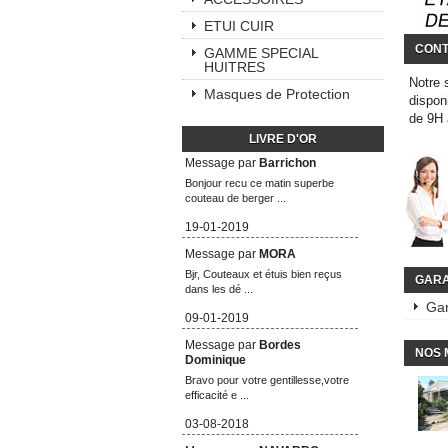
ETUI CUIR
CONT
GAMME SPECIAL
HUITRES
Notre 
Masques de Protection
dispon
de 9H
LIVRE D'OR
Message par
Barrichon
Bonjour recu ce matin superbe
couteau de berger ...
19-01-2019
Message par
MORA
Bjr, Couteaux et étuis bien reçus
GARA
dans les dé ...
Gar
09-01-2019
Message par
Bordes
NOS 
Dominique
Bravo pour votre gentillesse,votre
efficacité e ...
03-08-2018