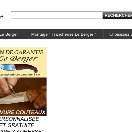
 Le Berger
Montage " Trancheuse Le Berger "
Choisissez