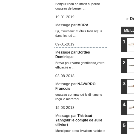
Bonjour recu ce matin superbe
couteau de berger ...
19-01-2019
» D
Message par
MORA
MEIL
Bjr, Couteaux et étuis bien reçus
dans les dé ...
1
09-01-2019
Message par
Bordes
Dominique
2
Bravo pour votre gentillesse,votre
efficacité e ...
03-08-2018
3
Message par
NAVARRO
François
couteau commandé le dimanche
reçu le mercredi . ...
4
15-03-2018
Message par
Thiebaut
Yann(sur le compte de Julie
5
ollivier)
Merci pour cette livraison rapide et