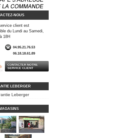
ACTEZ-NOUS
service client est
ible du Lundi au Samedi,
 à 18H
04.95.21.76.53
06.18.18.61.89
CONTACTER NOTRE
SERVICE CLIENT
NTIE LEBERGER
antie Leberger
MAGASINS