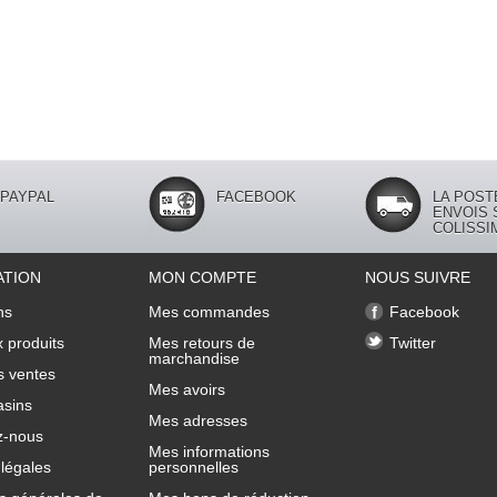
PAYPAL
FACEBOOK
LA POST
ENVOIS 
COLISSI
ATION
MON COMPTE
NOUS SUIVRE
ns
Mes commandes
Facebook
 produits
Mes retours de
Twitter
marchandise
s ventes
Mes avoirs
sins
Mes adresses
z-nous
Mes informations
légales
personnelles