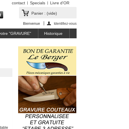
contact
Specials
Livre d'OR
Panier :
(vide)
Bienvenue
Identifiez-vous
 votre "GRAVURE"
Historique
ydable