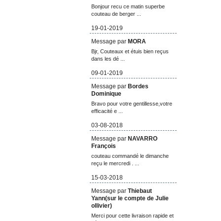
Bonjour recu ce matin superbe
couteau de berger ...
19-01-2019
Message par
MORA
Bjr, Couteaux et étuis bien reçus
dans les dé ...
09-01-2019
Message par
Bordes
Dominique
Bravo pour votre gentillesse,votre
efficacité e ...
03-08-2018
Message par
NAVARRO
François
couteau commandé le dimanche
reçu le mercredi . ...
15-03-2018
Message par
Thiebaut
Yann(sur le compte de Julie
ollivier)
Merci pour cette livraison rapide et