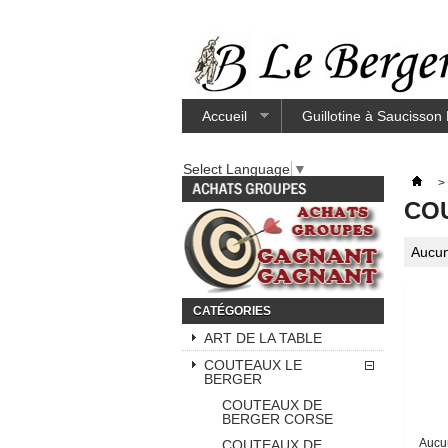
Accueil
Guillotine à Saucisson
Select Language
▼
>
CO
Aucun
CATÉGORIES
ART DE LA TABLE
COUTEAUX LE
BERGER
COUTEAUX DE
BERGER CORSE
Aucun
COUTEAUX DE