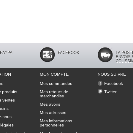
PAYPAL
FACEBOOK
LA POST
ENVOIS 
COLISSI
ATION
MON COMPTE
NOUS SUIVRE
ns
Mes commandes
Facebook
 produits
Mes retours de
Twitter
marchandise
s ventes
Mes avoirs
sins
Mes adresses
z-nous
Mes informations
légales
personnelles