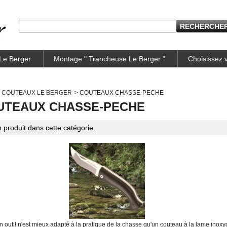
 Le Berger
Montage " Trancheuse Le Berger "
Choisissez
COUTEAUX LE BERGER
>
COUTEAUX CHASSE-PECHE
UTEAUX CHASSE-PECHE
 produit dans cette catégorie.
 outil n'est mieux adapté à la pratique de la chasse qu'un couteau à la lame inox