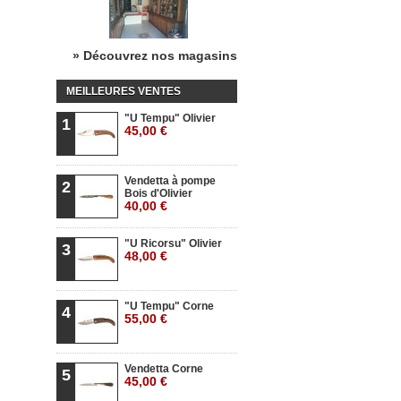
» Découvrez nos magasins
MEILLEURES VENTES
"U Tempu" Olivier
1
45,00 €
Vendetta à pompe
2
Bois d'Olivier
40,00 €
"U Ricorsu" Olivier
3
48,00 €
"U Tempu" Corne
4
55,00 €
Vendetta Corne
5
45,00 €