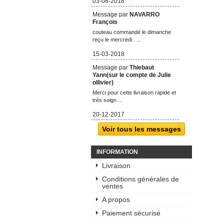
03-08-2018
Message par
NAVARRO
François
couteau commandé le dimanche
reçu le mercredi . ...
15-03-2018
Message par
Thiebaut
Yann(sur le compte de Julie
ollivier)
Merci pour cette livraison rapide et
très soign ...
20-12-2017
Voir tous les messages
INFORMATION
Livraison
Conditions générales de
ventes
A propos
Paiement sécurisé