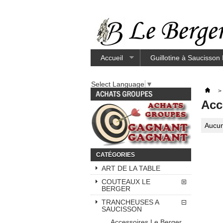
Accueil
Guillotine à Saucisson
Select Language
▼
>
Acc
Aucun
CATÉGORIES
ART DE LA TABLE
COUTEAUX LE
BERGER
TRANCHEUSES A
SAUCISSON
Accessoires Le Berger