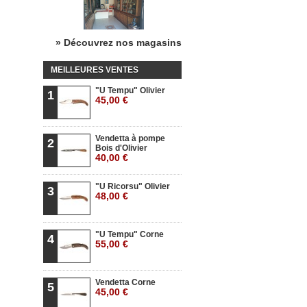
» Découvrez nos magasins
MEILLEURES VENTES
"U Tempu" Olivier
1
45,00 €
Vendetta à pompe
2
Bois d'Olivier
40,00 €
"U Ricorsu" Olivier
3
48,00 €
"U Tempu" Corne
4
55,00 €
Vendetta Corne
5
45,00 €