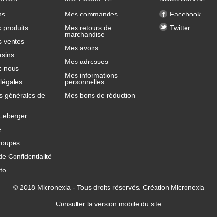
ns
Mes commandes
Facebook
 produits
Mes retours de
Twitter
marchandise
s ventes
Mes avoirs
sins
Mes adresses
z-nous
Mes informations
légales
personnelles
s générales de
Mes bons de réduction
 Leberger
e
roupés
de Confidentialité
ite
© 2018
Micronexia
- Tous droits réservés. Création
Micronexia
Consulter la version mobile du site