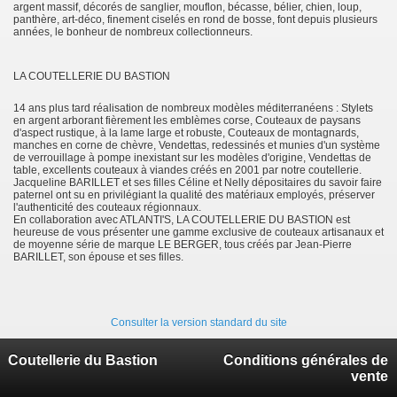
argent massif, décorés de sanglier, mouflon, bécasse, bélier, chien, loup,
panthère, art-déco, finement ciselés en rond de bosse, font depuis plusieurs
années, le bonheur de nombreux collectionneurs.
LA COUTELLERIE DU BASTION
14 ans plus tard réalisation de nombreux modèles méditerranéens : Stylets
en argent arborant fièrement les emblèmes corse, Couteaux de paysans
d'aspect rustique, à la lame large et robuste, Couteaux de montagnards,
manches en corne de chèvre, Vendettas, redessinés et munies d'un système
de verrouillage à pompe inexistant sur les modèles d'origine, Vendettas de
table, excellents couteaux à viandes créés en 2001 par notre coutellerie.
Jacqueline BARILLET et ses filles Céline et Nelly dépositaires du savoir faire
paternel ont su en privilégiant la qualité des matériaux employés, préserver
l'authenticité des couteaux régionnaux.
En collaboration avec ATLANTI'S, LA COUTELLERIE DU BASTION est
heureuse de vous présenter une gamme exclusive de couteaux artisanaux et
de moyenne série de marque LE BERGER, tous créés par Jean-Pierre
BARILLET, son épouse et ses filles.
Consulter la version standard du site
Coutellerie du Bastion
Conditions générales de
vente