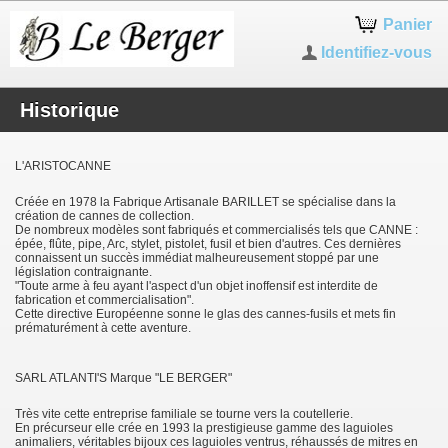
Panier
Identifiez-vous
Historique
L'ARISTOCANNE
Créée en 1978 la Fabrique Artisanale BARILLET se spécialise dans la
création de cannes de collection.
De nombreux modèles sont fabriqués et commercialisés tels que CANNE :
épée, flûte, pipe, Arc, stylet, pistolet, fusil et bien d'autres. Ces dernières
connaissent un succès immédiat malheureusement stoppé par une
législation contraignante.
"Toute arme à feu ayant l'aspect d'un objet inoffensif est interdite de
fabrication et commercialisation".
Cette directive Européenne sonne le glas des cannes-fusils et mets fin
prématurément à cette aventure.
SARL ATLANTI'S Marque "LE BERGER"
Très vite cette entreprise familiale se tourne vers la coutellerie.
En précurseur elle crée en 1993 la prestigieuse gamme des laguioles
animaliers, véritables bijoux ces laguioles ventrus, réhaussés de mitres en