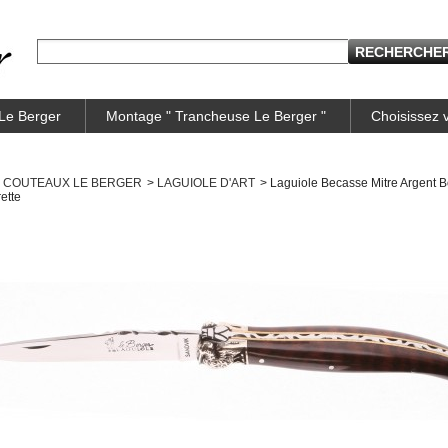
 Le Berger
Montage " Trancheuse Le Berger "
Choisissez
COUTEAUX LE BERGER
>
LAGUIOLE D'ART
>
Laguiole Becasse Mitre Argent B
ette