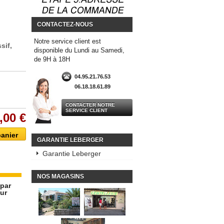
CONTACTEZ-NOUS
Notre service client est
sif,
disponible du Lundi au Samedi,
de 9H à 18H
04.95.21.76.53
06.18.18.61.89
CONTACTER NOTRE
SERVICE CLIENT
,00 €
GARANTIE LEBERGER
Garantie Leberger
NOS MAGASINS
 par
eur