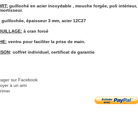
RT:
guilloché en acier inoxydable , mouche forgée, poli intérieur
mortisseur.
: guillochée, épaisseur 3 mm, acier 12C27
OUILLAGE:
à cran forcé
HE:
ventru pour faciliter la prise de main.
ISON
: coffret individuel, certificat de garantie
tager sur Facebook
oyer à un ami
rimer