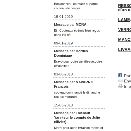
Bonjour recu ce matin superbe
RESSO
couteau de berger ...
d'un a
19-01-2019
LAME
Message par
MORA
VERR
Bjr, Couteaux et étuis bien reçus
dans les dé ...
MANC
09-01-2019
LIVRA
Message par
Bordes
Dominique
Bravo pour votre gentillesse,votre
efficacité e ...
03-08-2018
Par
Env
Message par
NAVARRO
Imp
François
couteau commandé le dimanche
reçu le mercredi . ...
15-03-2018
Message par
Thiebaut
Yann(sur le compte de Julie
ollivier)
Merci pour cette livraison rapide et