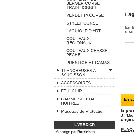
BERGER CORSE
TRADITIONNEL
Lag
VENDETTA CORSE
STYLET CORSE
En B
LAGUIOLE D'ART
cise
COUTEAUX
REGIONAUX
COUTEAUX CHASSE-
PECHE
PRESTIGE ET DAMAS
TRANCHEUSES A
SAUCISSON
ACCESSOIRES
ETUI CUIR
GAMME SPECIAL
En s
HUITRES
la pre
Masques de Protection
J.PBar
origin
LIVRE D'OR
PLAQ
Message par
Barrichon