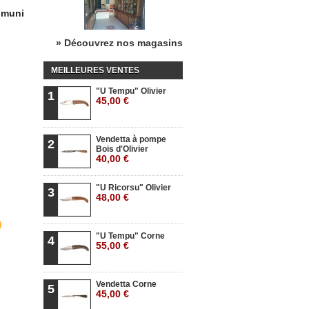
, muni
» Découvrez nos magasins
MEILLEURES VENTES
"U Tempu" Olivier
1
45,00 €
Vendetta à pompe
2
Bois d'Olivier
40,00 €
"U Ricorsu" Olivier
3
48,00 €
"U Tempu" Corne
4
55,00 €
Vendetta Corne
5
45,00 €