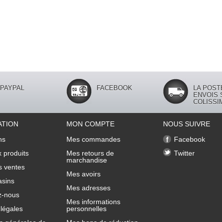
PAYPAL
FACEBOOK
LA POST
ENVOIS 
COLISSI
ATION
MON COMPTE
NOUS SUIVRE
ns
Mes commandes
Facebook
 produits
Mes retours de
Twitter
marchandise
s ventes
Mes avoirs
sins
Mes adresses
z-nous
Mes informations
légales
personnelles