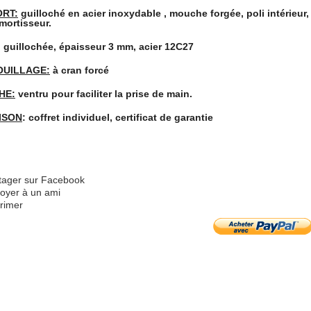
RT:
guilloché en acier inoxydable , mouche forgée, poli intérieur
mortisseur.
: guillochée, épaisseur 3 mm, acier 12C27
OUILLAGE:
à cran forcé
HE:
ventru pour faciliter la prise de main.
ISON
: coffret individuel, certificat de garantie
tager sur Facebook
oyer à un ami
rimer