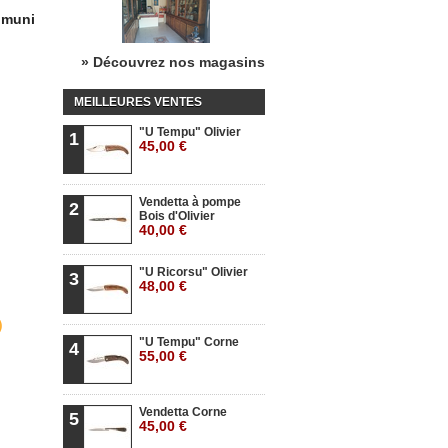
, muni
» Découvrez nos magasins
MEILLEURES VENTES
"U Tempu" Olivier
1
45,00 €
Vendetta à pompe
2
Bois d'Olivier
40,00 €
"U Ricorsu" Olivier
3
48,00 €
"U Tempu" Corne
4
55,00 €
Vendetta Corne
5
45,00 €