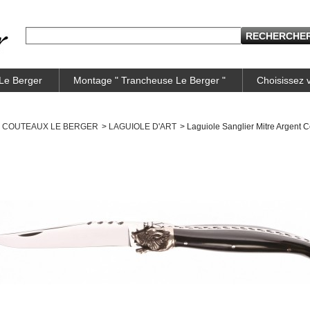
 Le Berger
Montage " Trancheuse Le Berger "
Choisissez
COUTEAUX LE BERGER
>
LAGUIOLE D'ART
>
Laguiole Sanglier Mitre Argent 