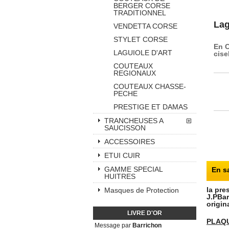
BERGER CORSE
TRADITIONNEL
Lag
VENDETTA CORSE
STYLET CORSE
En C
LAGUIOLE D'ART
cise
COUTEAUX
REGIONAUX
COUTEAUX CHASSE-
PECHE
PRESTIGE ET DAMAS
TRANCHEUSES A
SAUCISSON
ACCESSOIRES
ETUI CUIR
GAMME SPECIAL
En s
HUITRES
la pre
Masques de Protection
J.PBar
origin
LIVRE D'OR
PLAQ
Message par
Barrichon