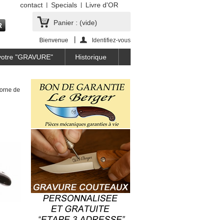
contact
Specials
Livre d'OR
Panier :
(vide)
Bienvenue
Identifiez-vous
 votre "GRAVURE"
Historique
Corne de