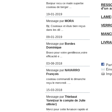
Bonjour recu ce matin superbe
RESSO
couteau de berger ...
d'un a
19-01-2019
LAME
Message par
MORA
VERR
Bjr, Couteaux et étuis bien reçus
dans les dé ...
MANC
09-01-2019
LIVRA
Message par
Bordes
Dominique
Bravo pour votre gentillesse,votre
efficacité e ...
03-08-2018
Par
Env
Message par
NAVARRO
Imp
François
couteau commandé le dimanche
reçu le mercredi . ...
15-03-2018
Message par
Thiebaut
Yann(sur le compte de Julie
ollivier)
Merci pour cette livraison rapide et