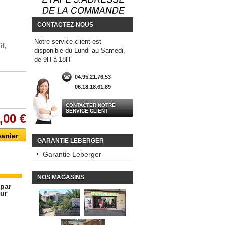
CONTACTEZ-NOUS
Notre service client est
f,
disponible du Lundi au Samedi,
de 9H à 18H
04.95.21.76.53
06.18.18.61.89
CONTACTER NOTRE
SERVICE CLIENT
,00 €
GARANTIE LEBERGER
Garantie Leberger
NOS MAGASINS
 par
eur