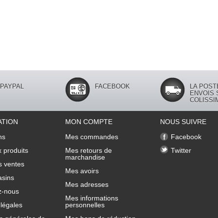
PAYPAL
FACEBOOK
LA POST
ENVOIS 
COLISSI
ATION
MON COMPTE
NOUS SUIVRE
ns
Mes commandes
Facebook
 produits
Mes retours de
Twitter
marchandise
s ventes
Mes avoirs
sins
Mes adresses
z-nous
Mes informations
légales
personnelles