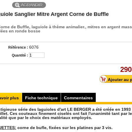
AGRANDIR
uiole Sanglier Mitre Argent Corne de Buffle
orne de Buffle, laguiole à thème animalier., mitres en argent massi
lées en ronde bosse
6076
Référence :
Quantité :
290
avoir plus
Fiche technique
Commentaires
stigieuse série des laguioles d'art LE BERGER a été créée en 1993
illet. Ces couteaux finement ciselés ont fait l'unanimité tant par l
alité que par le choix des matériaux employés.
UETTES:
corne de bufle, fixées sur les platines par 3 vis.