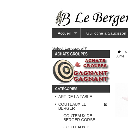
Accueil
Guillotine à Saucisson
Select Language
▼
>
Buffle
CATÉGORIES
ART DE LA TABLE
COUTEAUX LE
BERGER
COUTEAUX DE
BERGER CORSE
COUTEAUX DE