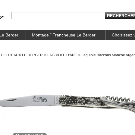
 Le Berger
Montage " Trancheuse Le Berger "
Choisissez
COUTEAUX LE BERGER
>
LAGUIOLE D'ART
>
Laguiole Bacchus Manche Argen