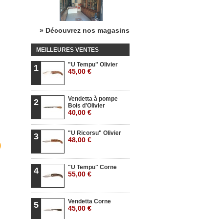
» Découvrez nos magasins
MEILLEURES VENTES
"U Tempu" Olivier
1
45,00 €
Vendetta à pompe
2
Bois d'Olivier
40,00 €
"U Ricorsu" Olivier
3
48,00 €
"U Tempu" Corne
4
55,00 €
Vendetta Corne
5
45,00 €