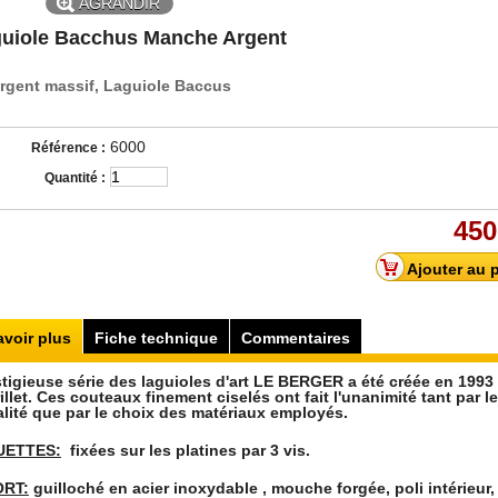
AGRANDIR
uiole Bacchus Manche Argent
rgent massif, Laguiole Baccus
6000
Référence :
Quantité :
450
avoir plus
Fiche technique
Commentaires
stigieuse série des laguioles d'art LE BERGER a été créée en 1993
illet. Ces couteaux finement ciselés ont fait l'unanimité tant par l
alité que par le choix des matériaux employés.
UETTES:
fixées sur les platines par 3 vis.
RT:
guilloché en acier inoxydable , mouche forgée, poli intérieur