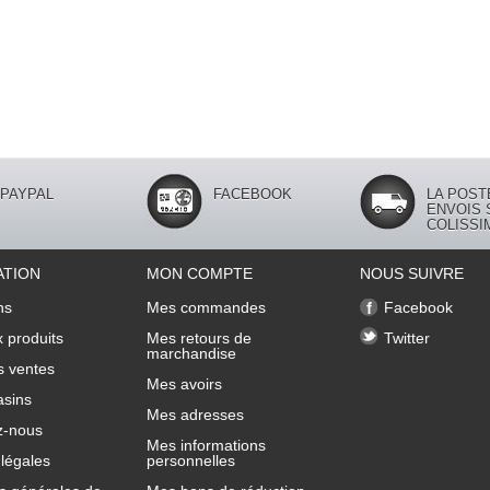
PAYPAL
FACEBOOK
LA POST
ENVOIS 
COLISSI
ATION
MON COMPTE
NOUS SUIVRE
ns
Mes commandes
Facebook
 produits
Mes retours de
Twitter
marchandise
s ventes
Mes avoirs
sins
Mes adresses
z-nous
Mes informations
légales
personnelles