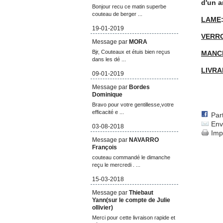
d'un a
Bonjour recu ce matin superbe
couteau de berger ...
LAME
19-01-2019
VERR
Message par
MORA
Bjr, Couteaux et étuis bien reçus
MANC
dans les dé ...
LIVRA
09-01-2019
Message par
Bordes
Dominique
Bravo pour votre gentillesse,votre
efficacité e ...
Par
Env
03-08-2018
Imp
Message par
NAVARRO
François
couteau commandé le dimanche
reçu le mercredi . ...
15-03-2018
Message par
Thiebaut
Yann(sur le compte de Julie
ollivier)
Merci pour cette livraison rapide et