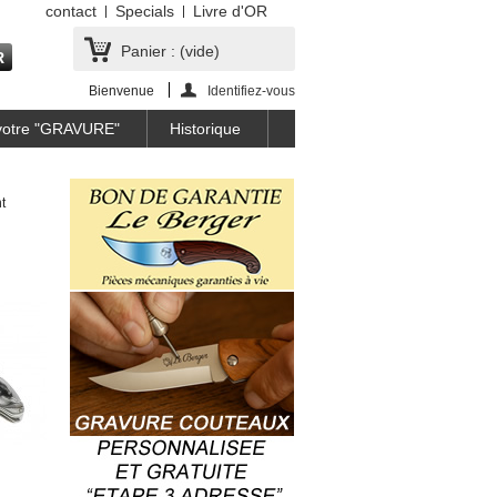
contact
Specials
Livre d'OR
Panier :
(vide)
Bienvenue
Identifiez-vous
 votre "GRAVURE"
Historique
t