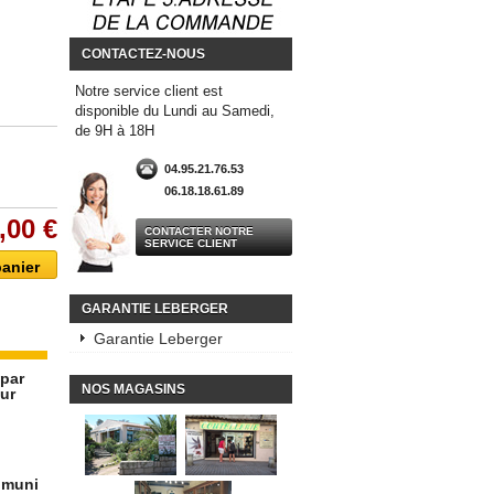
CONTACTEZ-NOUS
Notre service client est
disponible du Lundi au Samedi,
de 9H à 18H
04.95.21.76.53
06.18.18.61.89
,00 €
CONTACTER NOTRE
SERVICE CLIENT
GARANTIE LEBERGER
Garantie Leberger
 par
NOS MAGASINS
eur
, muni