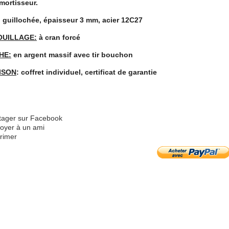
mortisseur.
: guillochée, épaisseur 3 mm, acier 12C27
OUILLAGE:
à cran forcé
HE:
en argent massif avec tir bouchon
ISON
: coffret individuel, certificat de garantie
tager sur Facebook
oyer à un ami
rimer