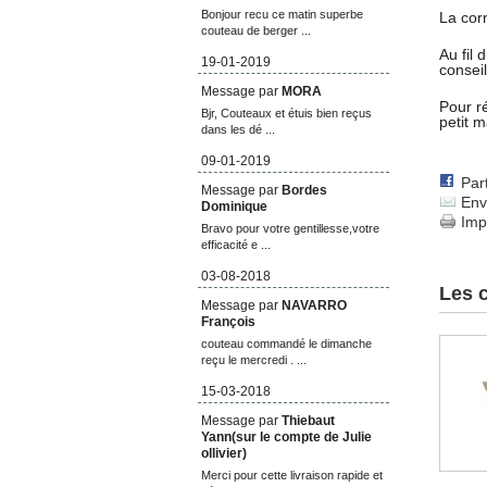
Bonjour recu ce matin superbe
La corn
couteau de berger ...
Au fil
19-01-2019
conseil
Message par
MORA
Pour ré
Bjr, Couteaux et étuis bien reçus
petit 
dans les dé ...
09-01-2019
Par
Message par
Bordes
Env
Dominique
Imp
Bravo pour votre gentillesse,votre
efficacité e ...
03-08-2018
Les c
Message par
NAVARRO
François
couteau commandé le dimanche
reçu le mercredi . ...
15-03-2018
Message par
Thiebaut
Yann(sur le compte de Julie
ollivier)
Merci pour cette livraison rapide et