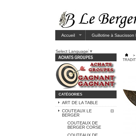
Accueil
Guillotine à Saucisson
Select Language
▼
>
TRADIT
CATÉGORIES
ART DE LA TABLE
COUTEAUX LE
BERGER
COUTEAUX DE
BERGER CORSE
COUTEAUX DE