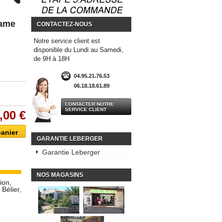
Lame
CONTACTEZ-NOUS
Notre service client est
disponible du Lundi au Samedi,
de 9H à 18H
04.95.21.76.53
06.18.18.61.89
CONTACTER NOTRE
SERVICE CLIENT
,00 €
GARANTIE LEBERGER
Garantie Leberger
NOS MAGASINS
ion,
Bélier,