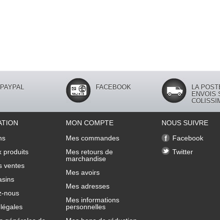
PAYPAL
FACEBOOK
LA POST
ENVOIS 
COLISSI
ATION
MON COMPTE
NOUS SUIVRE
ns
Mes commandes
Facebook
 produits
Mes retours de
Twitter
marchandise
s ventes
Mes avoirs
sins
Mes adresses
z-nous
Mes informations
légales
personnelles