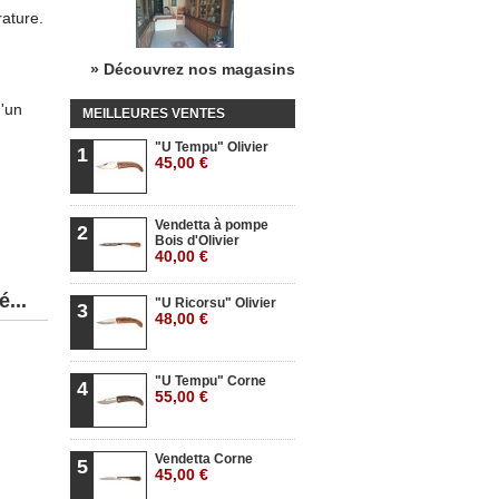
rature.
» Découvrez nos magasins
d'un
MEILLEURES VENTES
"U Tempu" Olivier
1
45,00 €
Vendetta à pompe
2
Bois d'Olivier
40,00 €
...
"U Ricorsu" Olivier
3
48,00 €
"U Tempu" Corne
4
55,00 €
Vendetta Corne
5
45,00 €