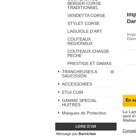
BERGER CORSE
TRADITIONNEL
Imp
VENDETTA CORSE
Da
STYLET CORSE
LAGUIOLE D'ART
Impo
Dam
COUTEAUX
REGIONAUX
COUTEAUX CHASSE-
PECHE
PRESTIGE ET DAMAS
TRANCHEUSES A
SAUCISSON
ACCESSOIRES
ETUI CUIR
En s
GAMME SPECIAL
HUITRES
La Lam
Masques de Protection
serti 
Rédres
LIVRE D'OR
Conseil
Message par
Barrichon