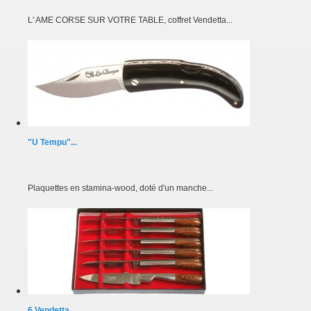
L' AME CORSE SUR VOTRE TABLE, coffret Vendetta...
"U Tempu"...
Plaquettes en stamina-wood, doté d'un manche...
6 Vendetta...